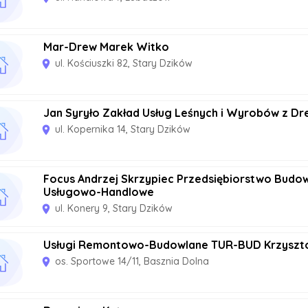
Mar-Drew Marek Witko
ul. Kościuszki 82, Stary Dzików
room
Jan Syryło Zakład Usług Leśnych i Wyrobów z D
ul. Kopernika 14, Stary Dzików
room
Focus Andrzej Skrzypiec Przedsiębiorstwo Budo
Usługowo-Handlowe
ul. Konery 9, Stary Dzików
room
Usługi Remontowo-Budowlane TUR-BUD Krzyszto
os. Sportowe 14/11, Basznia Dolna
room