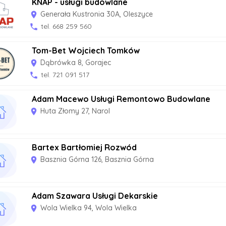
KNAP - usługi budowlane
Generała Kustronia 30A, Oleszyce
room
tel. 668 259 560
phone
Tom-Bet Wojciech Tomków
Dąbrówka 8, Gorajec
room
tel. 721 091 517
phone
Adam Macewo Usługi Remontowo Budowlane
Huta Złomy 27, Narol
room
Bartex Bartłomiej Rozwód
Basznia Górna 126, Basznia Górna
room
Adam Szawara Usługi Dekarskie
Wola Wielka 94, Wola Wielka
room