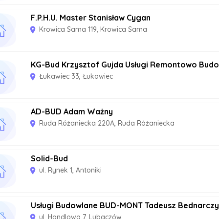
F.P.H.U. Master Stanisław Cygan
Krowica Sama 119, Krowica Sama
room
KG-Bud Krzysztof Gujda Usługi Remontowo Bud
Łukawiec 33, Łukawiec
room
AD-BUD Adam Ważny
Ruda Różaniecka 220A, Ruda Różaniecka
room
Solid-Bud
ul. Rynek 1, Antoniki
room
Usługi Budowlane BUD-MONT Tadeusz Bednarcz
ul. Handlowa 7, Lubaczów
room