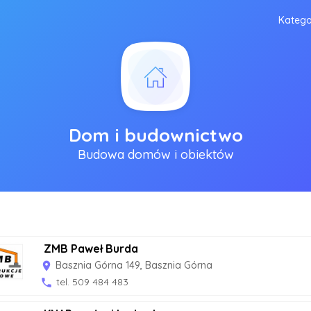
Katego
Dom i budownictwo
Budowa domów i obiektów
ZMB Paweł Burda
Basznia Górna 149, Basznia Górna
room
tel. 509 484 483
phone