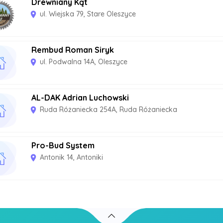
Drewniany Kąt
ul. Wiejska 79, Stare Oleszyce
room
Rembud Roman Siryk
ul. Podwalna 14A, Oleszyce
room
AL-DAK Adrian Luchowski
Ruda Różaniecka 254A, Ruda Różaniecka
room
Pro-Bud System
Antonik 14, Antoniki
room