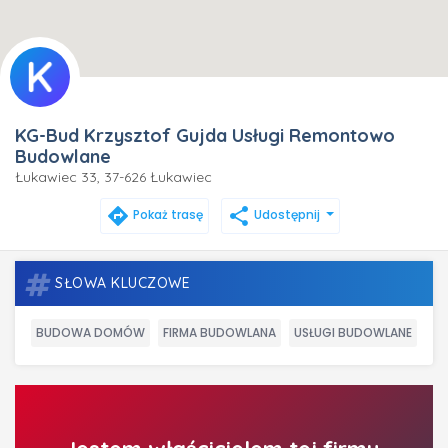
KG-Bud Krzysztof Gujda Usługi Remontowo
Budowlane
Łukawiec 33, 37-626 Łukawiec
directions
share
Pokaż trasę
Udostępnij
SŁOWA KLUCZOWE
BUDOWA DOMÓW
FIRMA BUDOWLANA
USŁUGI BUDOWLANE