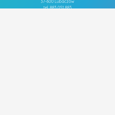
37-600 Lubaczów
tel. 883 051 883
Szybkie linki
- Polityka prywatności
Popularne tagi
FRYZJER
FRYZURA ŚLUBNA
OBIADY
MECHANIK
WYMIANA OLEJU
UBEZPIECZENIA
PIZZA
UBEZPIECZENIE NA ŻYCIE
WYMIANA ROZRZĄDU
WYMIANA SPRZĘGŁA
ELEKTRYK
CENTRALNE OGRZEWANIE
STRZYŻENIE WŁOSÓW
UBEZPIECZENIE DOMU
WESELE
BUDOWA DOMÓW
Wszystkie prawa zastrzeżone.