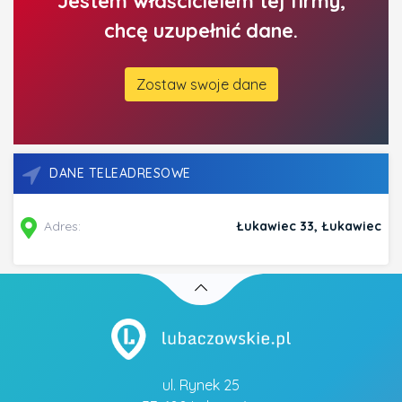
Jestem właścicielem tej firmy,
chcę uzupełnić dane.
Zostaw swoje dane
DANE TELEADRESOWE
Adres:
Łukawiec 33, Łukawiec
ul. Rynek 25