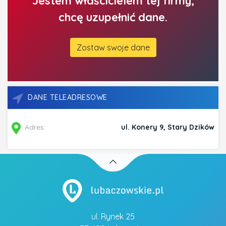
Jestem właścicielem tej firmy,
chcę uzupełnić dane.
Zostaw swoje dane
DANE TELEADRESOWE
Adres:
ul. Konery 9, Stary Dzików
ul. Rynek 25