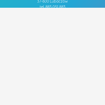
37-600 Lubaczów
tel. 883 051 883
Szybkie linki
- Polityka prywatności
Popularne tagi
FRYZJER
FRYZURA ŚLUBNA
OBIADY
MECHANIK
WYMIANA OLEJU
UBEZPIECZENIA
PIZZA
UBEZPIECZENIE NA ŻYCIE
WYMIANA ROZRZĄDU
WYMIANA SPRZĘGŁA
ELEKTRYK
CENTRALNE OGRZEWANIE
STRZYŻENIE WŁOSÓW
UBEZPIECZENIE DOMU
WESELE
BUDOWA DOMÓW
Wszystkie prawa zastrzeżone.