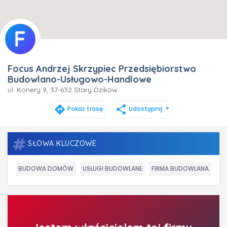
Focus Andrzej Skrzypiec Przedsiębiorstwo
Budowlano-Usługowo-Handlowe
ul. Konery 9, 37-632 Stary Dzików
directions
share
Pokaż trasę
Udostępnij
SŁOWA KLUCZOWE
BUDOWA DOMÓW
USŁUGI BUDOWLANE
FIRMA BUDOWLANA