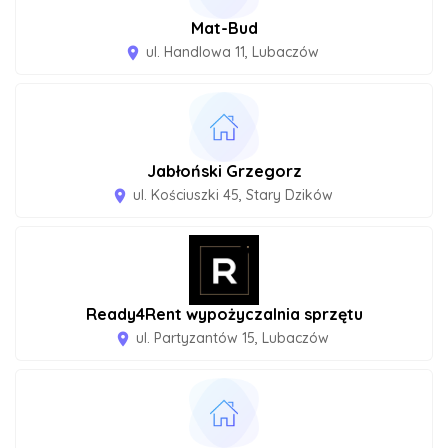
Mat-Bud
ul. Handlowa 11, Lubaczów
room
Jabłoński Grzegorz
ul. Kościuszki 45, Stary Dzików
room
Ready4Rent wypożyczalnia sprzętu
ul. Partyzantów 15, Lubaczów
room