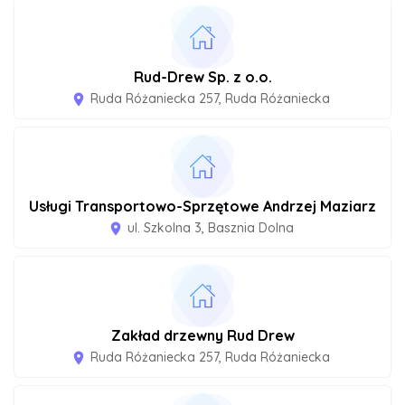
Rud-Drew Sp. z o.o.
Ruda Różaniecka 257, Ruda Różaniecka
room
Usługi Transportowo-Sprzętowe Andrzej Maziarz
ul. Szkolna 3, Basznia Dolna
room
Zakład drzewny Rud Drew
Ruda Różaniecka 257, Ruda Różaniecka
room