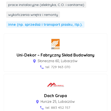
prace instalacyjne (elektryka, C.O. i sanitarne)
wykończenia wnętrz i remonty
inne (np. sprzedaż i transport piasku, itp.).
Uni-Dekor – Fabryczny Skład Budowlany
Słoneczna 60, Lubaczów
room
tel. 729 963 070
phone
Dach Grupa
Hurcze 25, Lubaczów
room
tel. 883 452 157
phone