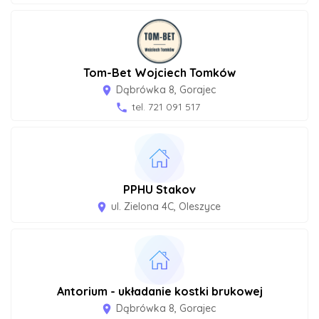
Tom-Bet Wojciech Tomków
Dąbrówka 8, Gorajec
room
tel. 721 091 517
phone
PPHU Stakov
ul. Zielona 4C, Oleszyce
room
Antorium - układanie kostki brukowej
Dąbrówka 8, Gorajec
room