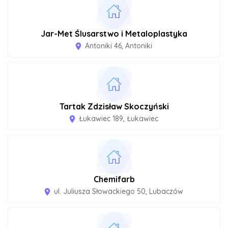
Jar-Met Ślusarstwo i Metaloplastyka
Antoniki 46, Antoniki
room
Tartak Zdzisław Skoczyński
Łukawiec 189, Łukawiec
room
Chemifarb
ul. Juliusza Słowackiego 50, Lubaczów
room