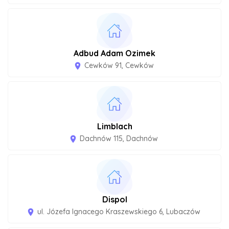
Adbud Adam Ozimek
Cewków 91, Cewków
room
Limblach
Dachnów 115, Dachnów
room
Dispol
ul. Józefa Ignacego Kraszewskiego 6, Lubaczów
room