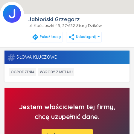
Jabłoński Grzegorz
ul. Kościuszki 45, 37-632 Stary Dzików
directions
share
Pokaż trasę
Udostępnij
SŁOWA KLUCZOWE
OGRODZENIA
WYROBY Z METALU
Jestem właścicielem tej firmy,
chcę uzupełnić dane.