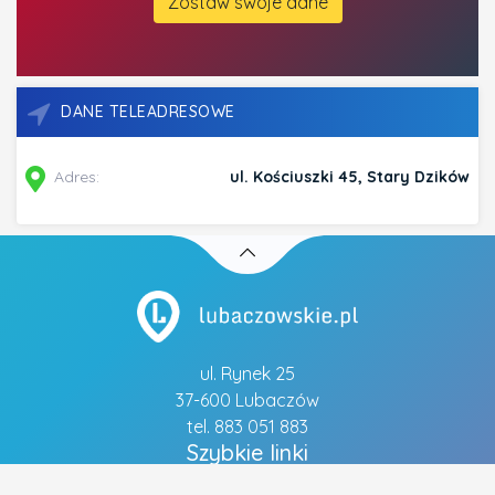
Zostaw swoje dane
DANE TELEADRESOWE
Adres:
ul. Kościuszki 45, Stary Dzików
ul. Rynek 25
37-600 Lubaczów
tel. 883 051 883
Szybkie linki