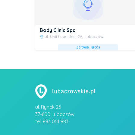
Body Clinic Spa
ul. Unii Lubelskiej 2A, Lubaczów
Zdrowie i uroda
ul. Rynek 25
37-600 Lubaczów
tel. 883 051 883