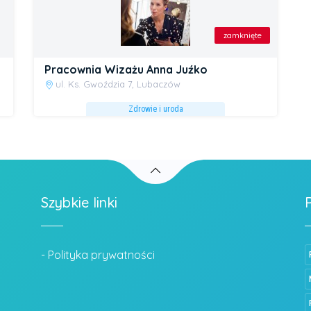
zamknięte
Pracownia Wizażu Anna Juźko
ul. Ks. Gwoździa 7, Lubaczów
Zdrowie i uroda
Szybkie linki
- Polityka prywatności