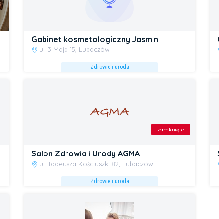
Gabinet kosmetologiczny Jasmin
ul. 3 Maja 15, Lubaczów
Zdrowie i uroda
zamknięte
Salon Zdrowia i Urody AGMA
ul. Tadeusza Kościuszki 82, Lubaczów
Zdrowie i uroda