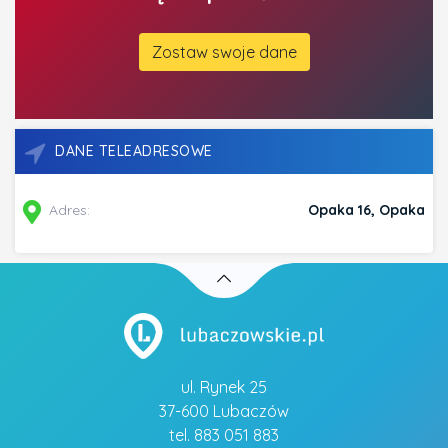
Zostaw swoje dane
DANE TELEADRESOWE
Adres:
Opaka 16, Opaka
ul. Rynek 25
37-600 Lubaczów
tel. 883 051 883