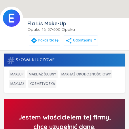
Ela Lis Make-Up
Opaka 16, 37-600 Opaka
directions
share
Pokaż trasę
Udostępnij
SŁOWA KLUCZOWE
MAKEUP
MAKIJAŻ ŚLUBNY
MAKIJAŻ OKOLICZNOŚCIOWY
MAKIJAŻ
KOSMETYCZKA
Jestem właścicielem tej firmy,
chcę uzupełnić dane.