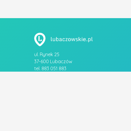
ul. Rynek 25
37-600 Lubaczów
tel. 883 051 883