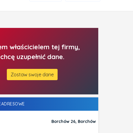
em właścicielem tej firmy,
chcę uzupełnić dane.
Zostaw swoje dane
LEADRESOWE
Borchów 26, Borchów