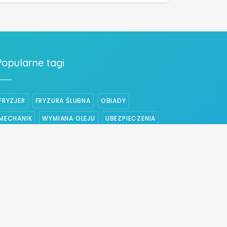
Popularne tagi
FRYZJER
FRYZURA ŚLUBNA
OBIADY
MECHANIK
WYMIANA OLEJU
UBEZPIECZENIA
PIZZA
UBEZPIECZENIE NA ŻYCIE
WYMIANA ROZRZĄDU
WYMIANA SPRZĘGŁA
ELEKTRYK
CENTRALNE OGRZEWANIE
STRZYŻENIE WŁOSÓW
UBEZPIECZENIE DOMU
WESELE
BUDOWA DOMÓW