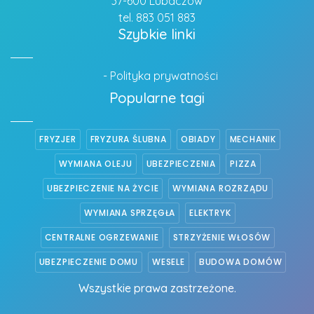
37-600 Lubaczów
tel. 883 051 883
Szybkie linki
- Polityka prywatności
Popularne tagi
FRYZJER
FRYZURA ŚLUBNA
OBIADY
MECHANIK
WYMIANA OLEJU
UBEZPIECZENIA
PIZZA
UBEZPIECZENIE NA ŻYCIE
WYMIANA ROZRZĄDU
WYMIANA SPRZĘGŁA
ELEKTRYK
CENTRALNE OGRZEWANIE
STRZYŻENIE WŁOSÓW
UBEZPIECZENIE DOMU
WESELE
BUDOWA DOMÓW
Wszystkie prawa zastrzeżone.