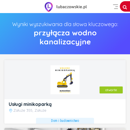
Wyniki wyszukiwania dla słowa kluczowego:
przyłącza wodno
kanalizacyjne
otwarte
Usługi minikoparką
Załuże 355, Załuże
Dom i budownictwo