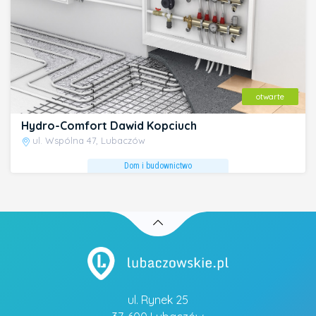
otwarte
Hydro-Comfort Dawid Kopciuch
ul. Wspólna 47, Lubaczów
Dom i budownictwo
ul. Rynek 25