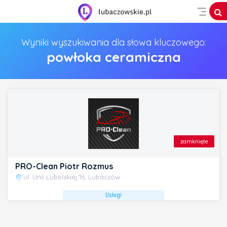
Wyniki wyszukiwania dla słowa kluczowego:
powłoka ceramiczna
zamknięte
PRO-Clean Piotr Rozmus
ul. Unii Lubelskiej 16, Lubaczów
Usługi