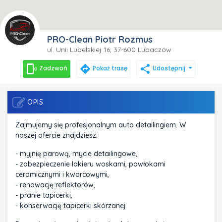
PRO-Clean Piotr Rozmus
ul. Unii Lubelskiej 16, 37-600 Lubaczów
phonelink_ring
directions
share
Zadzwoń
Pokaż trasę
Udostępnij
OPIS
Zajmujemy się profesjonalnym auto detailingiem. W
naszej ofercie znajdziesz:
- myjnię parową, mycie detailingowe,
- zabezpieczenie lakieru woskami, powłokami
ceramicznymi i kwarcowymi,
- renowację reflektorów,
- pranie tapicerki,
- konserwację tapicerki skórzanej.