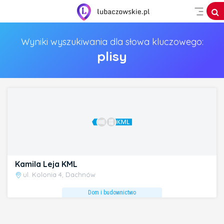
Wyniki wyszukiwania dla słowa kluczowego:
plisy
Kamila Leja KML
ul. Kolonia 4, Dachnów
Dom i budownictwo