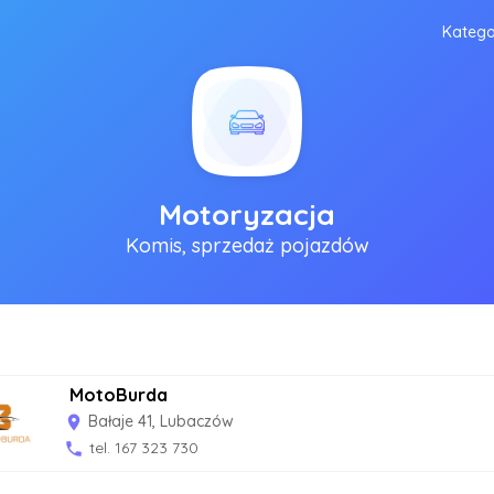
Katego
Motoryzacja
Komis, sprzedaż pojazdów
MotoBurda
Bałaje 41, Lubaczów
room
tel. 167 323 730
phone