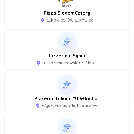
Pizza SiedemCztery
Łukawiec 189, Łukawiec
room
Pizzeria u Synia
ul. Kazimierzowska 3, Narol
room
Pizzeria Italiana "U Włocha"
Wyszyńskiego 16, Lubaczów
room