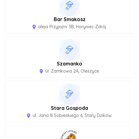
Bar Smakosz
aleja Przyjaźni 3B, Horyniec-Zdrój
room
Szamanko
ul. Zamkowa 2A, Oleszyce
room
Stara Gospoda
ul. Jana III Sobieskiego 6, Stary Dzików
room