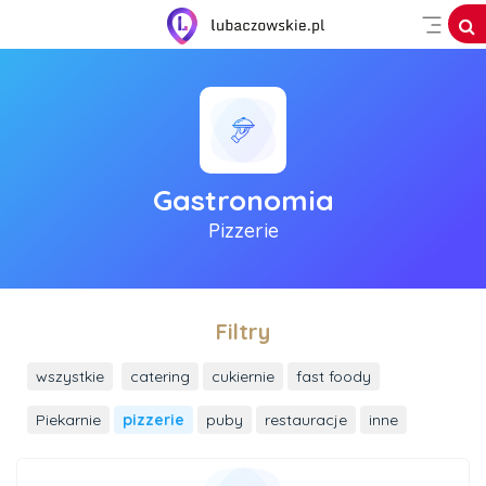
Gastronomia
Pizzerie
Filtry
wszystkie
catering
cukiernie
fast foody
Piekarnie
pizzerie
puby
restauracje
inne