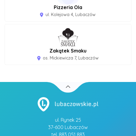
Pizzeria Ola
ul. Kolejowa 4, Lubaczów
room
Zakątek Smaku
os. Mickiewicza 7, Lubaczów
room
ul. Rynek 25
37-600 Lubaczów
tel. 883 051 883