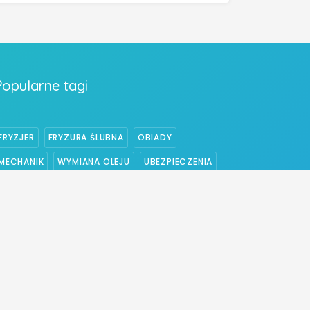
Popularne tagi
FRYZJER
FRYZURA ŚLUBNA
OBIADY
MECHANIK
WYMIANA OLEJU
UBEZPIECZENIA
PIZZA
UBEZPIECZENIE NA ŻYCIE
WYMIANA ROZRZĄDU
WYMIANA SPRZĘGŁA
ELEKTRYK
CENTRALNE OGRZEWANIE
STRZYŻENIE WŁOSÓW
UBEZPIECZENIE DOMU
WESELE
BUDOWA DOMÓW