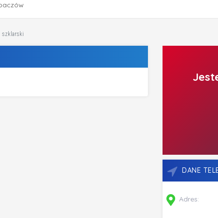
Lubaczów
 szklarski
Jest
DANE TE
Adres: