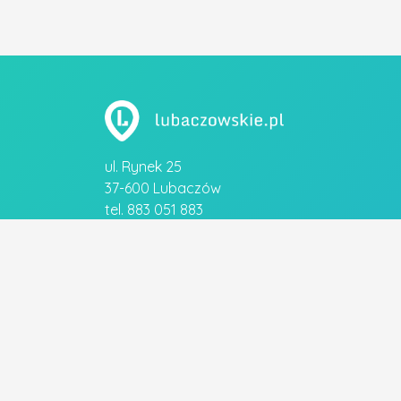
ul. Rynek 25
37-600 Lubaczów
tel. 883 051 883