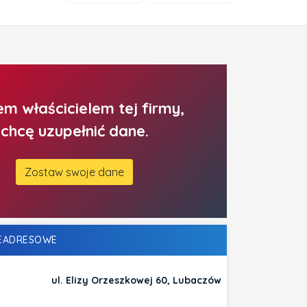
em właścicielem tej firmy,
chcę uzupełnić dane.
Zostaw swoje dane
LEADRESOWE
ul. Elizy Orzeszkowej 60, Lubaczów