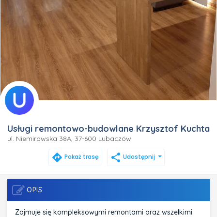
Usługi remontowo-budowlane Krzysztof Kuchta
ul. Niemirowska 38A, 37-600 Lubaczów
directions
share
Pokaż trasę
Udostępnij
OPIS
Zajmuje się kompleksowymi remontami oraz wszelkimi