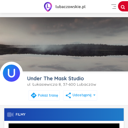
Under The Mask Studio
ul. Łukasiewicza 8, 37-600 Lubaczów
directions
share
Pokaż trasę
Udostępnij
FILMY