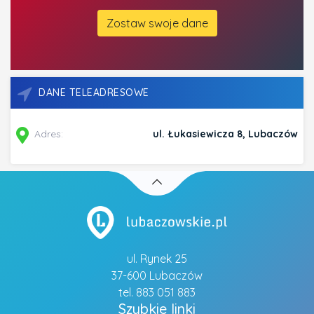
Zostaw swoje dane
DANE TELEADRESOWE
Adres:
ul. Łukasiewicza 8, Lubaczów
ul. Rynek 25
37-600 Lubaczów
tel. 883 051 883
Szybkie linki