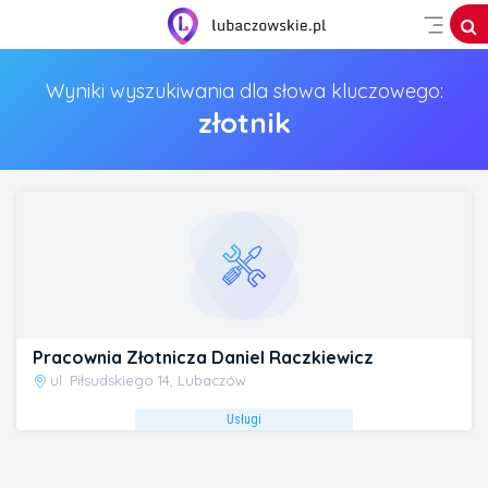
Wyniki wyszukiwania dla słowa kluczowego:
złotnik
Pracownia Złotnicza Daniel Raczkiewicz
ul. Piłsudskiego 14, Lubaczów
Usługi