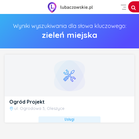
Wyniki wyszukiwania dla słowa kluczowego:
zieleń miejska
Ogród Projekt
ul. Ogrodowa 3, Oleszyce
Usługi