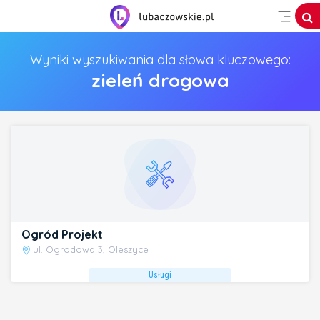
Wyniki wyszukiwania dla słowa kluczowego:
zieleń drogowa
Ogród Projekt
ul. Ogrodowa 3, Oleszyce
Usługi