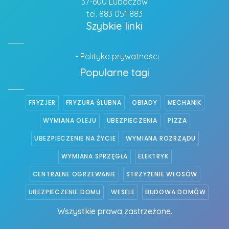
37-600 Lubaczów
tel. 883 051 883
Szybkie linki
- Polityka prywatności
Popularne tagi
FRYZJER
FRYZURA ŚLUBNA
OBIADY
MECHANIK
WYMIANA OLEJU
UBEZPIECZENIA
PIZZA
UBEZPIECZENIE NA ŻYCIE
WYMIANA ROZRZĄDU
WYMIANA SPRZĘGŁA
ELEKTRYK
CENTRALNE OGRZEWANIE
STRZYŻENIE WŁOSÓW
UBEZPIECZENIE DOMU
WESELE
BUDOWA DOMÓW
Wszystkie prawa zastrzeżone.