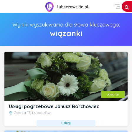
Wyniki wyszukiwania dla słowa kluczowego:
wiązanki
otwarte
Usługi pogrzebowe Janusz Borchowiec
Opaka 17, Lubaczów
Usługi