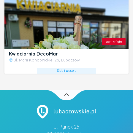
zamknięte
Kwiaciarnia DecoMar
ul. Marii Konopnickiej 2b, Lubaczów
Ślub i wesele
ul. Rynek 25