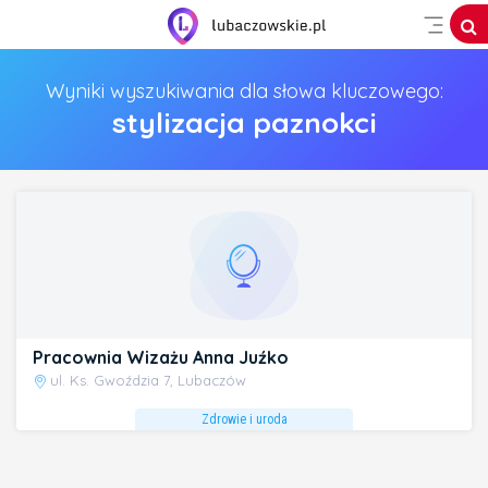
Wyniki wyszukiwania dla słowa kluczowego:
stylizacja paznokci
Pracownia Wizażu Anna Juźko
ul. Ks. Gwoździa 7, Lubaczów
Zdrowie i uroda