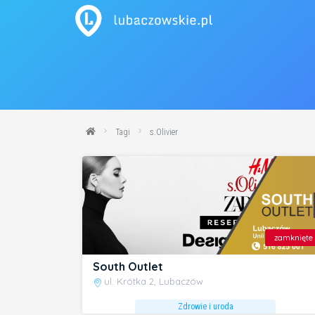
Tagi
s.Olivier
zamknięte
South Outlet
ul. Krótka 2, Lubaczów
Zdrowie i uroda