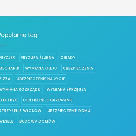
Popularne tagi
FRYZJER
FRYZURA ŚLUBNA
OBIADY
MECHANIK
WYMIANA OLEJU
UBEZPIECZENIA
PIZZA
UBEZPIECZENIE NA ŻYCIE
WYMIANA ROZRZĄDU
WYMIANA SPRZĘGŁA
ELEKTRYK
CENTRALNE OGRZEWANIE
STRZYŻENIE WŁOSÓW
UBEZPIECZENIE DOMU
WESELE
BUDOWA DOMÓW