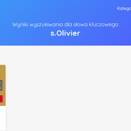
Katego
Wyniki wyszukiwania dla słowa kluczowego:
s.Olivier