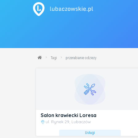
Tagi
przerabianie odzieży
Salon krawiecki Loresa
ul. Rynek 29, Lubaczów
Usługi