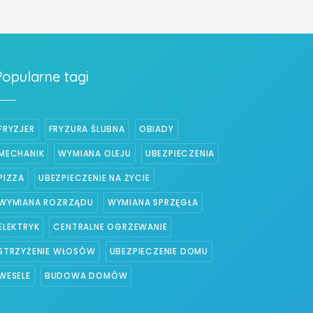
Popularne tagi
FRYZJER
FRYZURA ŚLUBNA
OBIADY
MECHANIK
WYMIANA OLEJU
UBEZPIECZENIA
PIZZA
UBEZPIECZENIE NA ŻYCIE
WYMIANA ROZRZĄDU
WYMIANA SPRZĘGŁA
ELEKTRYK
CENTRALNE OGRZEWANIE
STRZYŻENIE WŁOSÓW
UBEZPIECZENIE DOMU
WESELE
BUDOWA DOMÓW