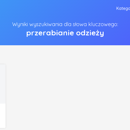
Katego
Wyniki wyszukiwania dla słowa kluczowego:
przerabianie odzieży