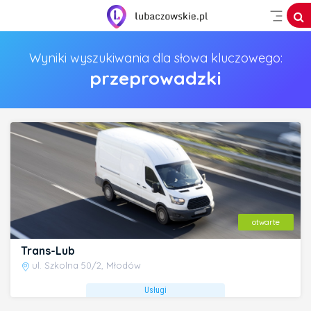
Wyniki wyszukiwania dla słowa kluczowego:
przeprowadzki
otwarte
Trans-Lub
ul. Szkolna 50/2, Młodów
Usługi