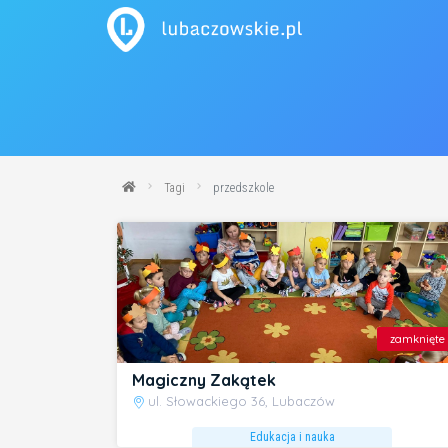
Tagi
przedszkole
zamknięte
Magiczny Zakątek
ul. Słowackiego 36, Lubaczów
Edukacja i nauka