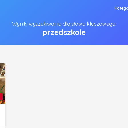
Katego
Wyniki wyszukiwania dla słowa kluczowego:
przedszkole