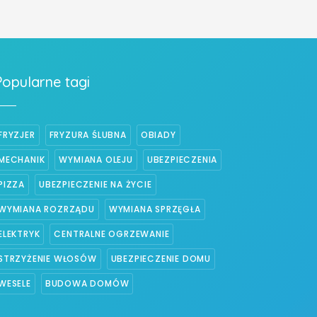
Popularne tagi
FRYZJER
FRYZURA ŚLUBNA
OBIADY
MECHANIK
WYMIANA OLEJU
UBEZPIECZENIA
PIZZA
UBEZPIECZENIE NA ŻYCIE
WYMIANA ROZRZĄDU
WYMIANA SPRZĘGŁA
ELEKTRYK
CENTRALNE OGRZEWANIE
STRZYŻENIE WŁOSÓW
UBEZPIECZENIE DOMU
WESELE
BUDOWA DOMÓW