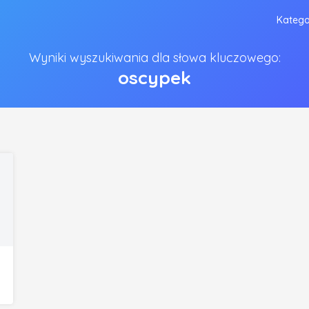
Katego
Wyniki wyszukiwania dla słowa kluczowego:
oscypek