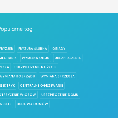
Popularne tagi
FRYZJER
FRYZURA ŚLUBNA
OBIADY
MECHANIK
WYMIANA OLEJU
UBEZPIECZENIA
PIZZA
UBEZPIECZENIE NA ŻYCIE
WYMIANA ROZRZĄDU
WYMIANA SPRZĘGŁA
ELEKTRYK
CENTRALNE OGRZEWANIE
STRZYŻENIE WŁOSÓW
UBEZPIECZENIE DOMU
WESELE
BUDOWA DOMÓW