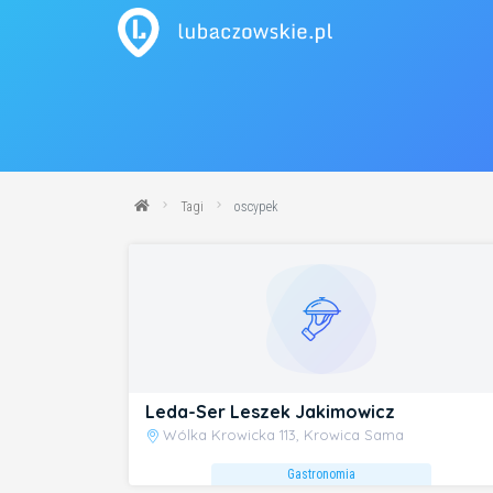
Tagi
oscypek
Leda-Ser Leszek Jakimowicz
Wólka Krowicka 113, Krowica Sama
Gastronomia