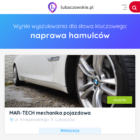
Wyniki wyszukiwania dla słowa kluczowego:
naprawa hamulców
otwarte
MAR-TECH mechanika pojazdowa
ul. Kraszewskiego 9, Lubaczów
Motoryzacja