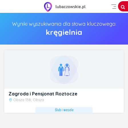
Wyniki wyszukiwania dla słowa kluczowego:
kręgielnia
Zagroda i Pensjonat Roztocze
Obsza 138, Obsza
Ślub i wesele