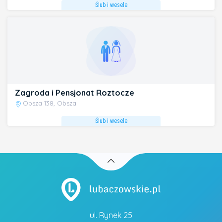
Ślub i wesele
Zagroda i Pensjonat Roztocze
Obsza 138, Obsza
Ślub i wesele
ul. Rynek 25