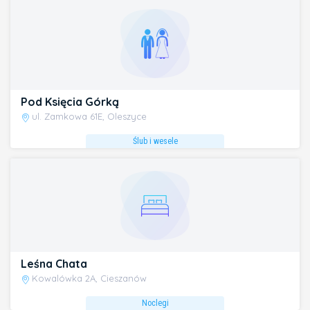
Pod Księcia Górką
ul. Zamkowa 61E, Oleszyce
Ślub i wesele
Leśna Chata
Kowalówka 2A, Cieszanów
Noclegi