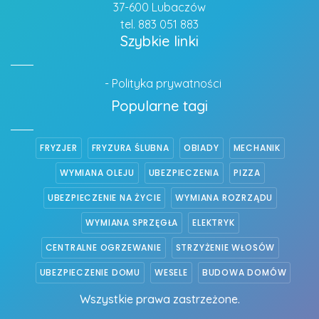
37-600 Lubaczów
tel. 883 051 883
Szybkie linki
- Polityka prywatności
Popularne tagi
FRYZJER
FRYZURA ŚLUBNA
OBIADY
MECHANIK
WYMIANA OLEJU
UBEZPIECZENIA
PIZZA
UBEZPIECZENIE NA ŻYCIE
WYMIANA ROZRZĄDU
WYMIANA SPRZĘGŁA
ELEKTRYK
CENTRALNE OGRZEWANIE
STRZYŻENIE WŁOSÓW
UBEZPIECZENIE DOMU
WESELE
BUDOWA DOMÓW
Wszystkie prawa zastrzeżone.