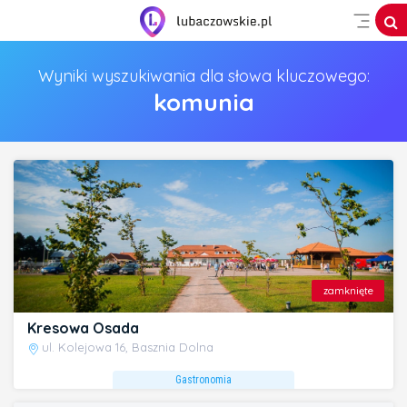
Wyniki wyszukiwania dla słowa kluczowego:
komunia
zamknięte
Kresowa Osada
ul. Kolejowa 16, Basznia Dolna
Gastronomia