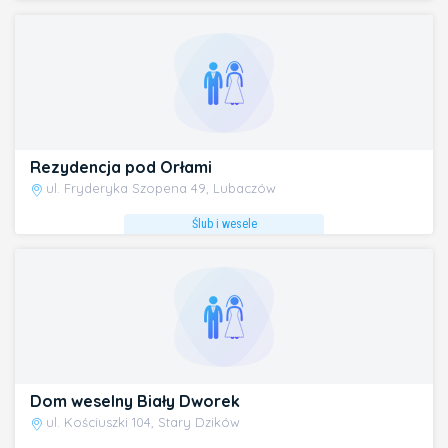
Rezydencja pod Orłami
ul. Fryderyka Szopena 49, Lubaczów
Ślub i wesele
Dom weselny Biały Dworek
ul. Kościuszki 104, Stary Dzików