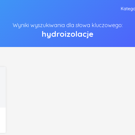
Katego
Wyniki wyszukiwania dla słowa kluczowego:
hydroizolacje