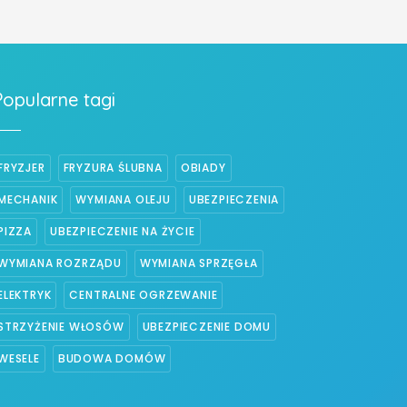
Popularne tagi
FRYZJER
FRYZURA ŚLUBNA
OBIADY
MECHANIK
WYMIANA OLEJU
UBEZPIECZENIA
PIZZA
UBEZPIECZENIE NA ŻYCIE
WYMIANA ROZRZĄDU
WYMIANA SPRZĘGŁA
ELEKTRYK
CENTRALNE OGRZEWANIE
STRZYŻENIE WŁOSÓW
UBEZPIECZENIE DOMU
WESELE
BUDOWA DOMÓW