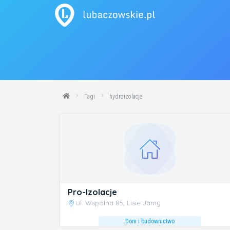
Tagi
hydroizolacje
Pro-Izolacje
ul. Wspólna 85, Lisie Jamy
Dom i budownictwo