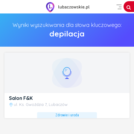
Wyniki wyszukiwania dla słowa kluczowego:
depilacja
Salon F&K
ul. Ks. Gwoździa 7, Lubaczów
Zdrowie i uroda