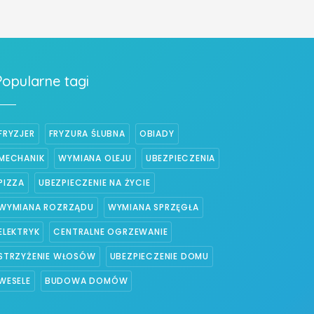
Popularne tagi
FRYZJER
FRYZURA ŚLUBNA
OBIADY
MECHANIK
WYMIANA OLEJU
UBEZPIECZENIA
PIZZA
UBEZPIECZENIE NA ŻYCIE
WYMIANA ROZRZĄDU
WYMIANA SPRZĘGŁA
ELEKTRYK
CENTRALNE OGRZEWANIE
STRZYŻENIE WŁOSÓW
UBEZPIECZENIE DOMU
WESELE
BUDOWA DOMÓW