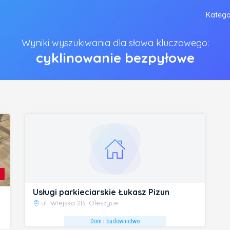
Katego
Wyniki wyszukiwania dla słowa kluczowego:
cyklinowanie bezpyłowe
Usługi parkieciarskie Łukasz Pizun
ul. Wiejska 2B, Oleszyce
Dom i budownictwo