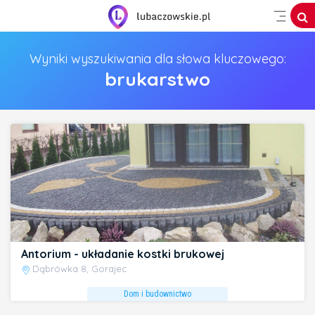
Wyniki wyszukiwania dla słowa kluczowego:
brukarstwo
Antorium - układanie kostki brukowej
Dąbrówka 8, Gorajec
Dom i budownictwo