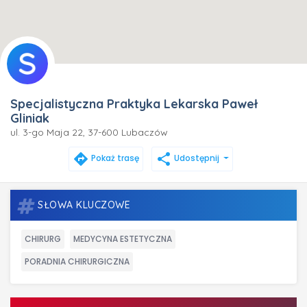
Specjalistyczna Praktyka Lekarska Paweł
Gliniak
ul. 3-go Maja 22, 37-600 Lubaczów
directions
share
Pokaż trasę
Udostępnij
SŁOWA KLUCZOWE
CHIRURG
MEDYCYNA ESTETYCZNA
PORADNIA CHIRURGICZNA