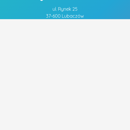
ul. Rynek 25
37-600 Lubaczów
tel. 883 051 883
Szybkie linki
- Polityka prywatności
Popularne tagi
FRYZJER
FRYZURA ŚLUBNA
OBIADY
MECHANIK
WYMIANA OLEJU
UBEZPIECZENIA
PIZZA
UBEZPIECZENIE NA ŻYCIE
WYMIANA ROZRZĄDU
WYMIANA SPRZĘGŁA
ELEKTRYK
CENTRALNE OGRZEWANIE
STRZYŻENIE WŁOSÓW
UBEZPIECZENIE DOMU
WESELE
BUDOWA DOMÓW