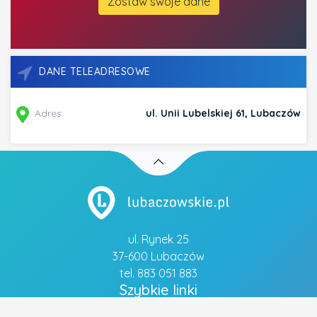
Zostaw swoje dane
DANE TELEADRESOWE
Adres:
ul. Unii Lubelskiej 61, Lubaczów
ul. Rynek 25
37-600 Lubaczów
tel. 883 051 883
Szybkie linki