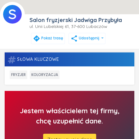
Salon fryzjerski Jadwiga Przybyła
ul. Unii Lubelskiej 61, 37-600 Lubaczów
directions
share
Pokaż trasę
Udostępnij
SŁOWA KLUCZOWE
FRYZJER
KOLORYZACJA
Jestem właścicielem tej firmy,
chcę uzupełnić dane.