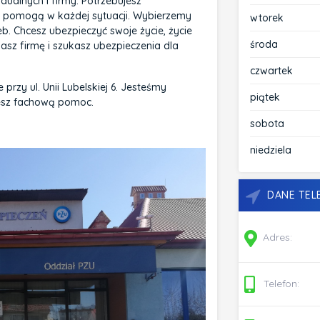
ualnych i firmy. Potrzebujesz
cy pomogą w każdej sytuacji. Wybierzemy
wtorek
. Chcesz ubezpieczyć swoje życie, życie
środa
asz firmę i szukasz ubezpieczenia dla
czwartek
rzy ul. Unii Lubelskiej 6. Jesteśmy
piątek
iesz fachową pomoc.
sobota
niedziela
DANE TE
Adres:
Telefon: