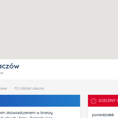
aczów
zów
zenia
PZU Oddział Lubaczów
GODZINY 
tnim doświadczeniem w branży
poniedziałek