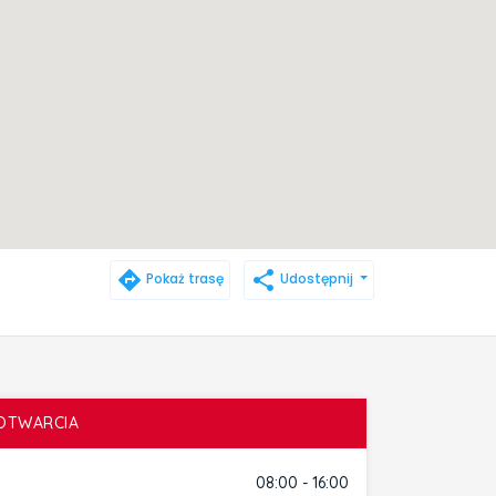
directions
share
Pokaż trasę
Udostępnij
OTWARCIA
08:00 - 16:00