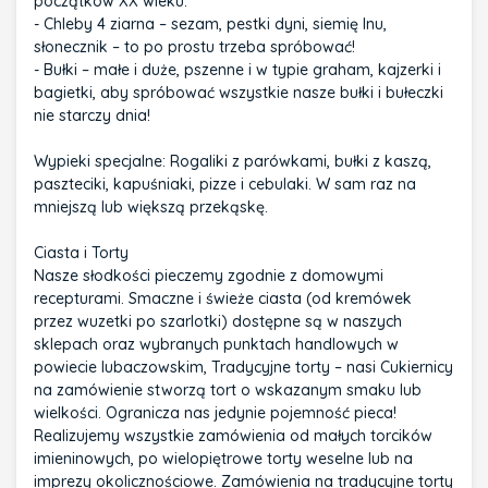
początków XX wieku.
- Chleby 4 ziarna – sezam, pestki dyni, siemię lnu,
słonecznik – to po prostu trzeba spróbować!
- Bułki – małe i duże, pszenne i w typie graham, kajzerki i
bagietki, aby spróbować wszystkie nasze bułki i bułeczki
nie starczy dnia!
Wypieki specjalne: Rogaliki z parówkami, bułki z kaszą,
paszteciki, kapuśniaki, pizze i cebulaki. W sam raz na
mniejszą lub większą przekąskę.
Ciasta i Torty
Nasze słodkości pieczemy zgodnie z domowymi
recepturami. Smaczne i świeże ciasta (od kremówek
przez wuzetki po szarlotki) dostępne są w naszych
sklepach oraz wybranych punktach handlowych w
powiecie lubaczowskim, Tradycyjne torty – nasi Cukiernicy
na zamówienie stworzą tort o wskazanym smaku lub
wielkości. Ogranicza nas jedynie pojemność pieca!
Realizujemy wszystkie zamówienia od małych torcików
imieninowych, po wielopiętrowe torty weselne lub na
imprezy okolicznościowe. Zamówienia na tradycyjne torty