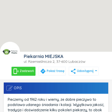
Piekarnia MIEJSKA
ul. Rzemieślnicza 2, 37-600 Lubaczów
phonelink_ring
directions
share
Zadzwoń
Pokaż trasę
Udostępnij
OPIS
Pieczemy od 1962 roku i wiemy, że dobre pieczywo to
podstawa udanego śniadania i kolacji. Wyjątkowa jakość,
tradycja i doświadczenie kilku pokoleń piekarzy, to obok