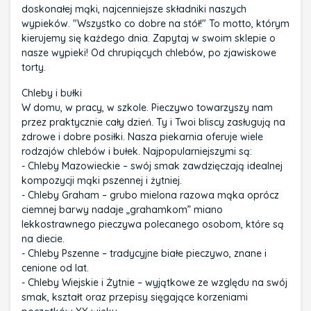
doskonałej mąki, najcenniejsze składniki naszych
wypieków. "Wszystko co dobre na stół!" To motto, którym
kierujemy się każdego dnia. Zapytaj w swoim sklepie o
nasze wypieki! Od chrupiących chlebów, po zjawiskowe
torty.
Chleby i bułki
W domu, w pracy, w szkole. Pieczywo towarzyszy nam
przez praktycznie cały dzień. Ty i Twoi bliscy zasługują na
zdrowe i dobre posiłki. Nasza piekarnia oferuje wiele
rodzajów chlebów i bułek. Najpopularniejszymi są:
- Chleby Mazowieckie – swój smak zawdzięczają idealnej
kompozycji mąki pszennej i żytniej.
- Chleby Graham – grubo mielona razowa mąka oprócz
ciemnej barwy nadaje „grahamkom” miano
lekkostrawnego pieczywa polecanego osobom, które są
na diecie.
- Chleby Pszenne – tradycyjne białe pieczywo, znane i
cenione od lat.
- Chleby Wiejskie i Żytnie – wyjątkowe ze względu na swój
smak, kształt oraz przepisy sięgające korzeniami