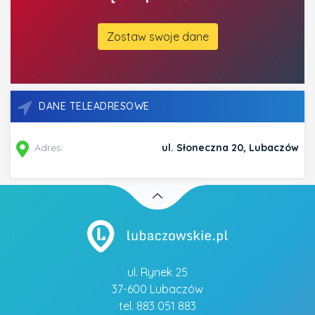
Zostaw swoje dane
DANE TELEADRESOWE
Adres:
ul. Słoneczna 20, Lubaczów
ul. Rynek 25
37-600 Lubaczów
tel. 883 051 883