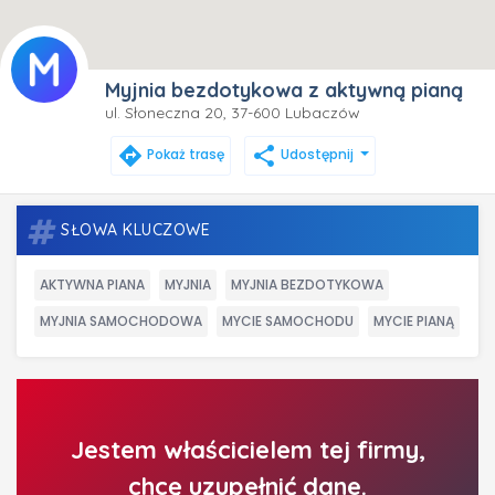
Myjnia bezdotykowa z aktywną pianą
ul. Słoneczna 20, 37-600 Lubaczów
directions
share
Pokaż trasę
Udostępnij
SŁOWA KLUCZOWE
AKTYWNA PIANA
MYJNIA
MYJNIA BEZDOTYKOWA
MYJNIA SAMOCHODOWA
MYCIE SAMOCHODU
MYCIE PIANĄ
Jestem właścicielem tej firmy,
chcę uzupełnić dane.