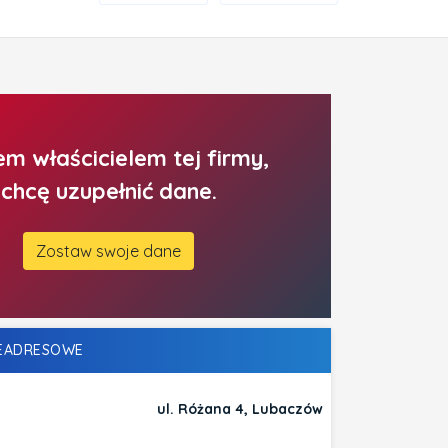
em właścicielem tej firmy,
chcę uzupełnić dane.
Zostaw swoje dane
LEADRESOWE
ul. Różana 4, Lubaczów