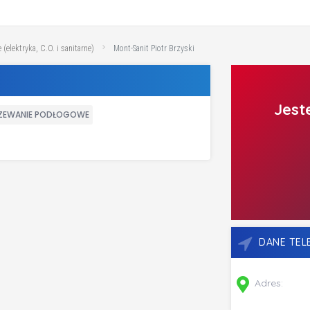
 (elektryka, C.O. i sanitarne)
Mont-Sanit Piotr Brzyski
Jest
ZEWANIE PODŁOGOWE
DANE TE
Adres: