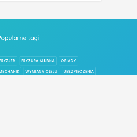
Popularne tagi
FRYZJER
FRYZURA ŚLUBNA
OBIADY
MECHANIK
WYMIANA OLEJU
UBEZPIECZENIA
PIZZA
UBEZPIECZENIE NA ŻYCIE
WYMIANA ROZRZĄDU
WYMIANA SPRZĘGŁA
ELEKTRYK
CENTRALNE OGRZEWANIE
STRZYŻENIE WŁOSÓW
UBEZPIECZENIE DOMU
WESELE
BUDOWA DOMÓW