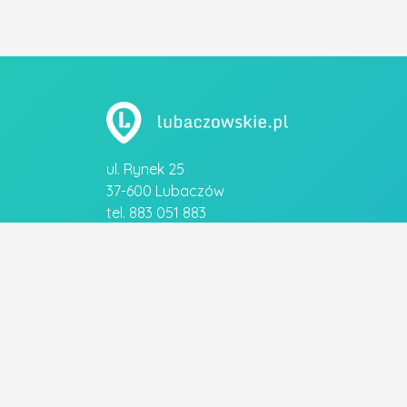
ul. Rynek 25
37-600 Lubaczów
tel. 883 051 883