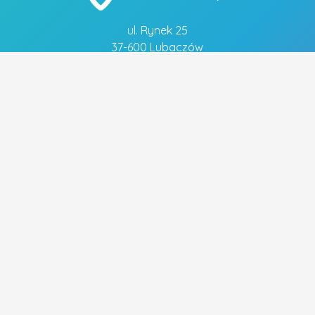
ul. Rynek 25
37-600 Lubaczów
tel. 883 051 883
Szybkie linki
- Polityka prywatności
Popularne tagi
FRYZJER
FRYZURA ŚLUBNA
OBIADY
MECHANIK
WYMIANA OLEJU
UBEZPIECZENIA
PIZZA
UBEZPIECZENIE NA ŻYCIE
WYMIANA ROZRZĄDU
WYMIANA SPRZĘGŁA
ELEKTRYK
CENTRALNE OGRZEWANIE
STRZYŻENIE WŁOSÓW
UBEZPIECZENIE DOMU
WESELE
BUDOWA DOMÓW