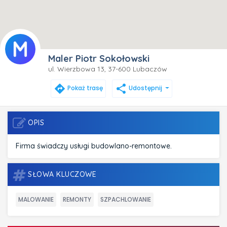
Maler Piotr Sokołowski
ul. Wierzbowa 13, 37-600 Lubaczów
directions
share
Pokaż trasę
Udostępnij
OPIS
Firma świadczy usługi budowlano-remontowe.
SŁOWA KLUCZOWE
MALOWANIE
REMONTY
SZPACHLOWANIE