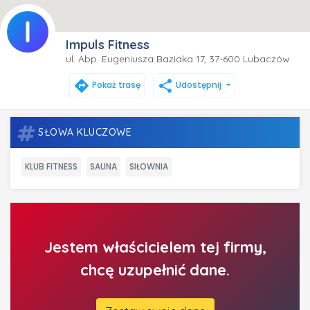
Impuls Fitness
ul. Abp. Eugeniusza Baziaka 17, 37-600 Lubaczów
directions
share
Pokaż trasę
Udostępnij
SŁOWA KLUCZOWE
KLUB FITNESS
SAUNA
SIŁOWNIA
Jestem właścicielem tej firmy,
chcę uzupełnić dane.