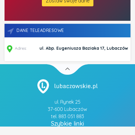
Zostaw swoje dane
DANE TELEADRESOWE
Adres:
ul. Abp. Eugeniusza Baziaka 17, Lubaczów
ul. Rynek 25
37-600 Lubaczów
tel. 883 051 883
Szybkie linki