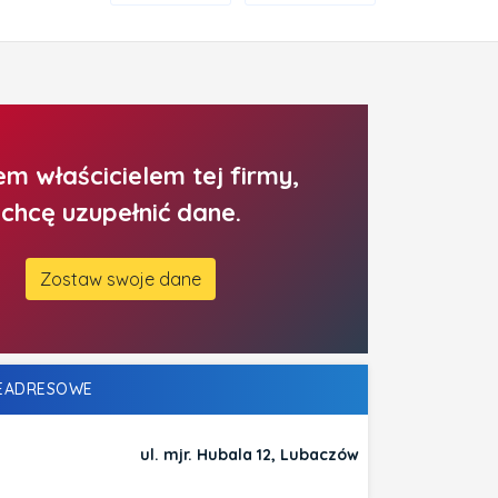
em właścicielem tej firmy,
chcę uzupełnić dane.
Zostaw swoje dane
LEADRESOWE
ul. mjr. Hubala 12, Lubaczów