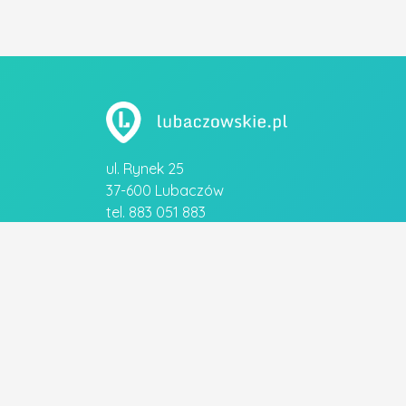
ul. Rynek 25
37-600 Lubaczów
tel. 883 051 883