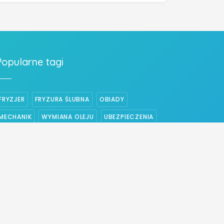
Popularne tagi
FRYZJER
FRYZURA ŚLUBNA
OBIADY
MECHANIK
WYMIANA OLEJU
UBEZPIECZENIA
PIZZA
UBEZPIECZENIE NA ŻYCIE
WYMIANA ROZRZĄDU
WYMIANA SPRZĘGŁA
ELEKTRYK
CENTRALNE OGRZEWANIE
STRZYŻENIE WŁOSÓW
UBEZPIECZENIE DOMU
WESELE
BUDOWA DOMÓW