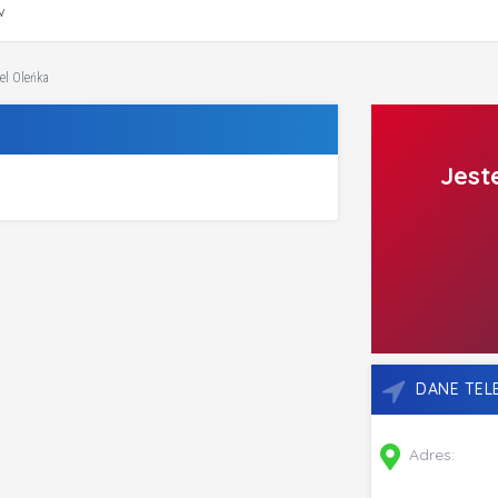
w
el Oleńka
Jest
DANE TE
Adres: