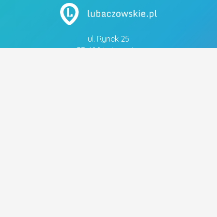
ul. Rynek 25
37-600 Lubaczów
tel. 883 051 883
Szybkie linki
- Polityka prywatności
Popularne tagi
FRYZJER
FRYZURA ŚLUBNA
OBIADY
MECHANIK
WYMIANA OLEJU
UBEZPIECZENIA
PIZZA
UBEZPIECZENIE NA ŻYCIE
WYMIANA ROZRZĄDU
WYMIANA SPRZĘGŁA
ELEKTRYK
CENTRALNE OGRZEWANIE
STRZYŻENIE WŁOSÓW