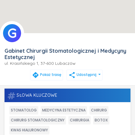
Gabinet Chirurgii Stomatologicznej i Medycyny
Estetycznej
ul. Krasińskiego 1, 37-600 Lubaczów
directions
share
Pokaż trasę
Udostępnij
SŁOWA KLUCZOWE
STOMATOLOG
MEDYCYNA ESTETYCZNA
CHIRURG
CHIRURG STOMATOLOGICZNY
CHIRURGIA
BOTOX
KWAS HIALURONOWY