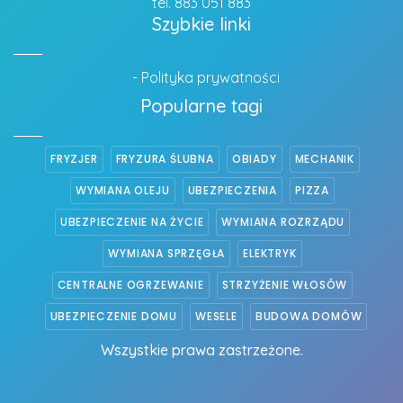
tel. 883 051 883
Szybkie linki
- Polityka prywatności
Popularne tagi
FRYZJER
FRYZURA ŚLUBNA
OBIADY
MECHANIK
WYMIANA OLEJU
UBEZPIECZENIA
PIZZA
UBEZPIECZENIE NA ŻYCIE
WYMIANA ROZRZĄDU
WYMIANA SPRZĘGŁA
ELEKTRYK
CENTRALNE OGRZEWANIE
STRZYŻENIE WŁOSÓW
UBEZPIECZENIE DOMU
WESELE
BUDOWA DOMÓW
Wszystkie prawa zastrzeżone.