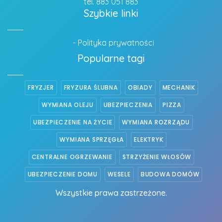
tel. 883 051 883
Szybkie linki
- Polityka prywatności
Popularne tagi
FRYZJER
FRYZURA ŚLUBNA
OBIADY
MECHANIK
WYMIANA OLEJU
UBEZPIECZENIA
PIZZA
UBEZPIECZENIE NA ŻYCIE
WYMIANA ROZRZĄDU
WYMIANA SPRZĘGŁA
ELEKTRYK
CENTRALNE OGRZEWANIE
STRZYŻENIE WŁOSÓW
UBEZPIECZENIE DOMU
WESELE
BUDOWA DOMÓW
Wszystkie prawa zastrzeżone.