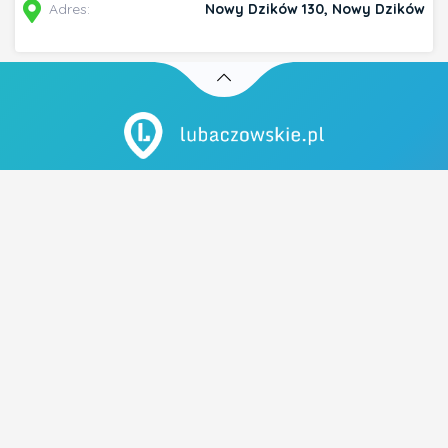
Adres:
Nowy Dzików 130, Nowy Dzików
ul. Rynek 25
37-600 Lubaczów
tel. 883 051 883
Szybkie linki
- Polityka prywatności
Popularne tagi
FRYZJER
FRYZURA ŚLUBNA
OBIADY
MECHANIK
WYMIANA OLEJU
UBEZPIECZENIA
PIZZA