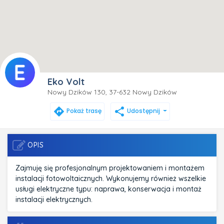
Eko Volt
Nowy Dzików 130, 37-632 Nowy Dzików
directions
share
Pokaż trasę
Udostępnij
OPIS
Zajmuję się profesjonalnym projektowaniem i montażem
instalacji fotowoltaicznych. Wykonujemy również wszelkie
usługi elektryczne typu: naprawa, konserwacja i montaż
instalacji elektrycznych.