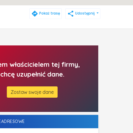
directions
share
Pokaż trasę
Udostępnij
em właścicielem tej firmy,
chcę uzupełnić dane.
Zostaw swoje dane
LEADRESOWE