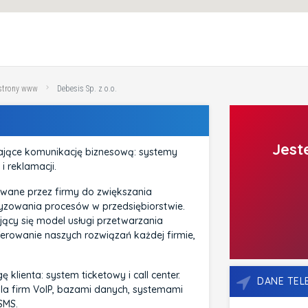
 strony www
Debesis Sp. z o.o.
Jest
ające komunikację biznesową: systemy
 i reklamacji.
wane przez firmy do zwiększania
tyzowania procesów w przedsiębiorstwie.
jący się model usługi przetwarzania
rowanie naszych rozwiązań każdej firmie,
klienta: system ticketowy i call center.
DANE TE
la firm VoIP, bazami danych, systemami
SMS.