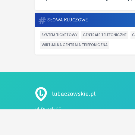
SŁOWA KLUCZOWE
SYSTEM TICKETOWY
CENTRALE TELEFONICZNE
C
WIRTUALNA CENTRALA TELEFONICZNA
ul. Rynek 25
37-600 Lubaczów
tel. 883 051 883