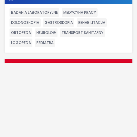
BADANIA LABORATORYJNE
MEDYCYNA PRACY
KOLONOSKOPIA
GASTROSKOPIA
REHABILITACJA
ORTOPEDA
NEUROLOG
TRANSPORT SANITARNY
LOGOPEDA
PEDIATRA
GODZINY OTWARCIA
poniedziałek
07:00 - 15:00
wtorek
07:00 - 15:00
środa
07:00 - 15:00
czwartek
07:00 - 15:00
piątek
07:00 - 15:00