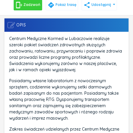
phonelink_ring
directions
share
Zadzwoń
Pokaż trasę
Udostępnij
OPIS
Centrum Medyczne Kormed w Lubaczowie realizuje
szeroki pakiet świadczeń zdrowotnych służących
zachowaniu, ratowaniu, przywracaniu i poprawie zdrowia
oraz prowadzi liczne programy profilaktyczne.
Świadczenia wykonujemy zarówno w naszej placówce,
jak i w ramach opieki wyjazdowej.
Posiadamy własne laboratorium z nowoczesnym
sprzętem, codziennie wykonujemy setki darmowych
badań zapisanym do nas pacjentom. Posiadamy także
własną pracownię RTG. Dysponujemy transportem
sanitarnym oraz zajmujemy się zabezpieczeniem
medycznym zawodów sportowych i różnego rodzaju
wydarzeń i imprez masowych.
Zakres świadczeń udzielanych przez Centrum Medyczne