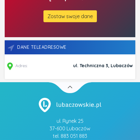
Zostaw swoje dane
DANE TELEADRESOWE
Adres:
ul. Techniczna 3, Lubaczów
ul. Rynek 25
37-600 Lubaczów
tel. 883 051 883