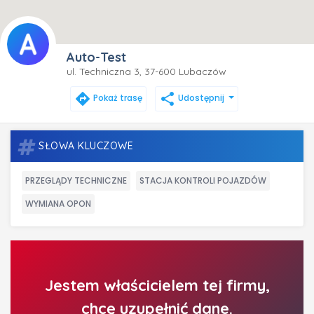
Auto-Test
ul. Techniczna 3, 37-600 Lubaczów
directions
share
Pokaż trasę
Udostępnij
SŁOWA KLUCZOWE
PRZEGLĄDY TECHNICZNE
STACJA KONTROLI POJAZDÓW
WYMIANA OPON
Jestem właścicielem tej firmy,
chcę uzupełnić dane.